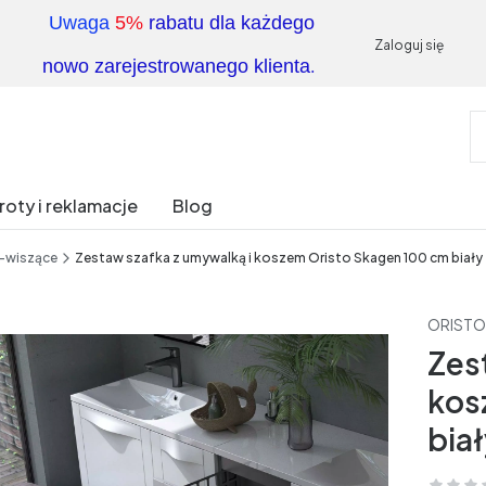
Uwaga
5%
rabatu dla każdego
Zaloguj się
.
nowo zarejestrowanego klienta
oty i reklamacje
Blog
 -wiszące
Zestaw szafka z umywalką i koszem Oristo Skagen 100 cm biały
ORISTO
Zes
kos
bia