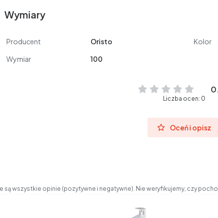
Wymiary
Producent
Oristo
Kolor
Wymiar
100
0
Liczba ocen: 0
Oceń i opisz
 są wszystkie opinie (pozytywne i negatywne). Nie weryfikujemy, czy pochod