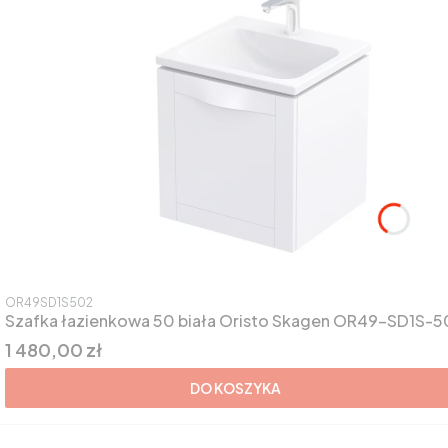
Kod produktu
OR49SD1S502
Szafka łazienkowa 50 biała Oristo Skagen OR49-SD1S
Cena
1 480,00 zł
DO KOSZYKA