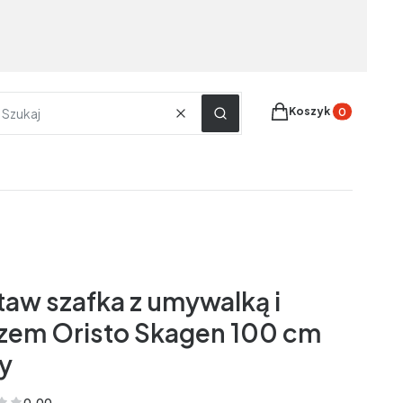
Produkty w koszyku
Koszyk
Wyczyść
Szukaj
taw szafka z umywalką i
zem Oristo Skagen 100 cm
ły
0.00