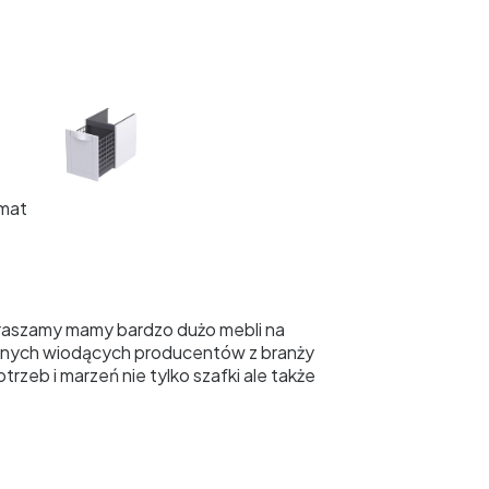
 mat
praszamy mamy bardzo dużo mebli na
 innych wiodących producentów z branży
zeb i marzeń nie tylko szafki ale także