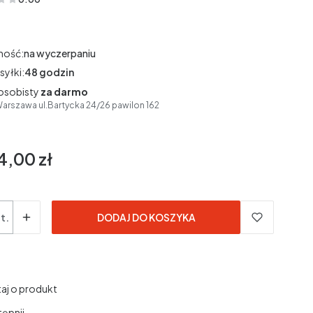
(Oceny: 0 Recenzje: 0)
ność:
na wyczerpaniu
syłki:
48 godzin
osobisty
za darmo
arszawa ul.Bartycka 24/26 pawilon 162
4,00 zł
3% VAT
3%
VAT
dane bez kosztów dostawy.
t.
DODAJ DO KOSZYKA
aj o produkt
ępnij