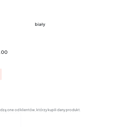
biały
.00
zą one od klientów, którzy kupili dany produkt.