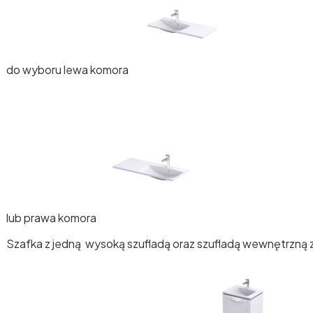
do wyboru lewa komora
lub prawa komora
Szafka z jedną wysoką szufladą oraz szufladą wewnętrzną z 