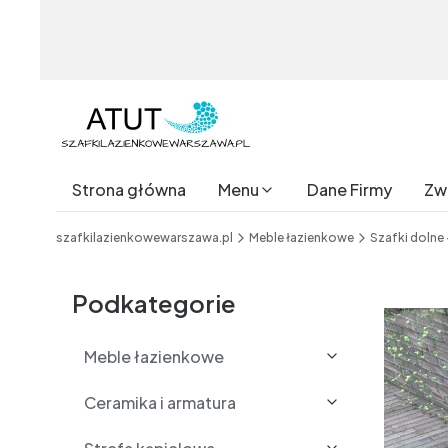
Strona główna
Menu
Dane Firmy
Zwr
End of main navigation
szafkilazienkowewarszawa.pl
Meble łazienkowe
Szafki dolne
Etykiety
Podkategorie
Meble łazienkowe
Ceramika i armatura