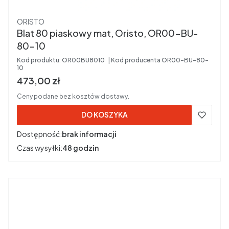
Producent
ORISTO
Blat 80 piaskowy mat, Oristo, OR00-BU-
80-10
Kod produktu:
OR00BU8010
Kod producenta
OR00-BU-80-
10
Cena brutto
473,00 zł
Ceny podane bez kosztów dostawy.
DO KOSZYKA
Dostępność:
brak informacji
Czas wysyłki:
48 godzin