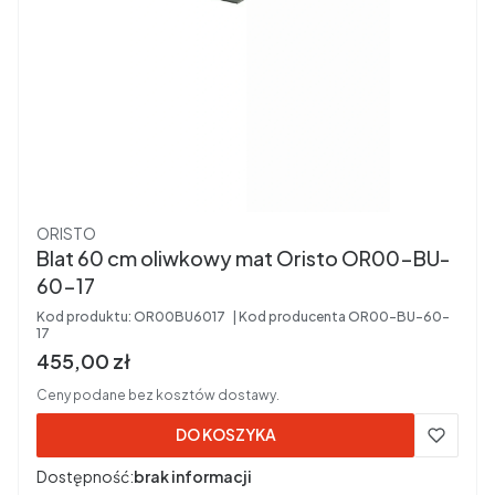
Producent
ORISTO
Blat 60 cm oliwkowy mat Oristo OR00-BU-
60-17
Kod produktu:
OR00BU6017
Kod producenta
OR00-BU-60-
17
Cena brutto
455,00 zł
Ceny podane bez kosztów dostawy.
DO KOSZYKA
Dostępność:
brak informacji