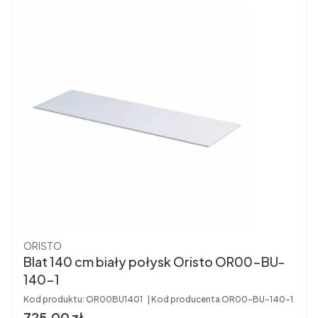
Producent
ORISTO
Blat 140 cm biały połysk Oristo OR00-BU-
140-1
Kod produktu:
OR00BU1401
Kod producenta
OR00-BU-140-1
Cena brutto
725,00 zł