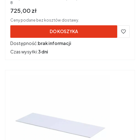
8
Cena brutto
725,00 zł
Ceny podane bez kosztów dostawy.
DO KOSZYKA
Dostępność:
brak informacji
Czas wysyłki:
3 dni