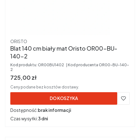
Producent
ORISTO
Blat 140 cm biały mat Oristo OR00-BU-
140-2
Kod produktu:
OR00BU1402
Kod producenta
OR00-BU-140-
2
Cena brutto
725,00 zł
Ceny podane bez kosztów dostawy.
DO KOSZYKA
Dostępność:
brak informacji
Czas wysyłki:
3 dni