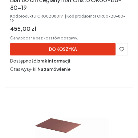
80-19
Kod produktu:
OR00BU8019
Kod producenta
OR00-BU-80-
19
Cena brutto
455,00 zł
Ceny podane bez kosztów dostawy.
DO KOSZYKA
Dostępność:
brak informacji
Czas wysyłki:
Na zamówienie