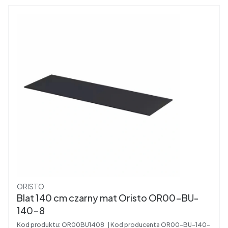
Producent
ORISTO
Blat 140 cm czarny mat Oristo OR00-BU-
140-8
Kod produktu:
OR00BU1408
Kod producenta
OR00-BU-140-