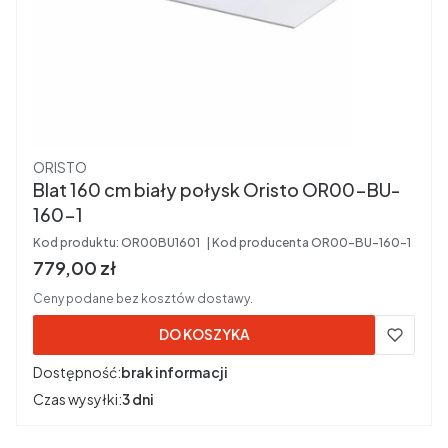
Producent
ORISTO
Blat 160 cm biały połysk Oristo OR00-BU-
160-1
Kod produktu:
OR00BU1601
Kod producenta
OR00-BU-160-1
Cena brutto
779,00 zł
Ceny podane bez kosztów dostawy.
DO KOSZYKA
Dostępność:
brak informacji
Czas wysyłki:
3 dni