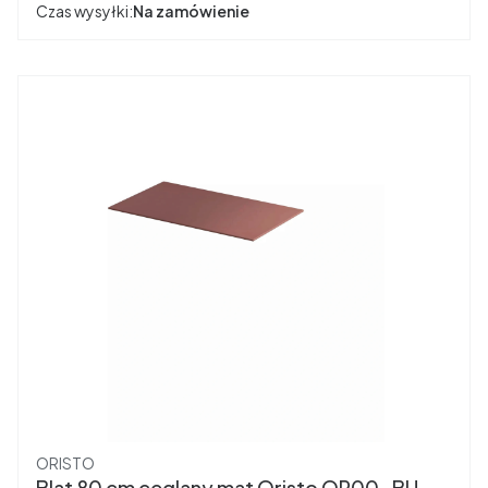
Czas wysyłki:
Na zamówienie
Producent
ORISTO
Blat 80 cm ceglany mat Oristo OR00-BU-