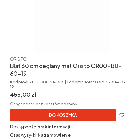
Producent
ORISTO
Blat 60 cm ceglany mat Oristo OR00-BU-
60-19
Kod produktu:
OR00BU6019
Kod producenta
OR00-BU-60-
19
Cena brutto
455,00 zł
Ceny podane bez kosztów dostawy.
DO KOSZYKA
Dostępność:
brak informacji
Czas wysyłki:
Na zamówienie