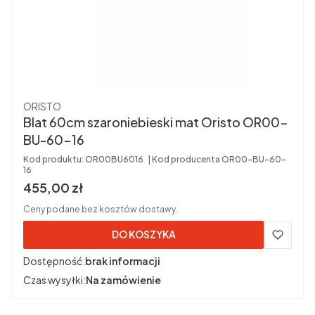
Producent
ORISTO
Blat 60cm szaroniebieski mat Oristo OR00-
BU-60-16
Kod produktu:
OR00BU6016
Kod producenta
OR00-BU-60-
16
Cena brutto
455,00 zł
Ceny podane bez kosztów dostawy.
DO KOSZYKA
Dostępność:
brak informacji
Czas wysyłki:
Na zamówienie