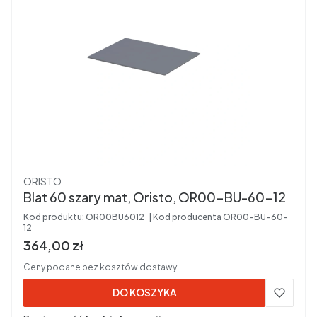
Producent
ORISTO
Blat 60 szary mat, Oristo, OR00-BU-60-12
Kod produktu:
OR00BU6012
Kod producenta
OR00-BU-60-
12
Cena brutto
364,00 zł
Ceny podane bez kosztów dostawy.
DO KOSZYKA