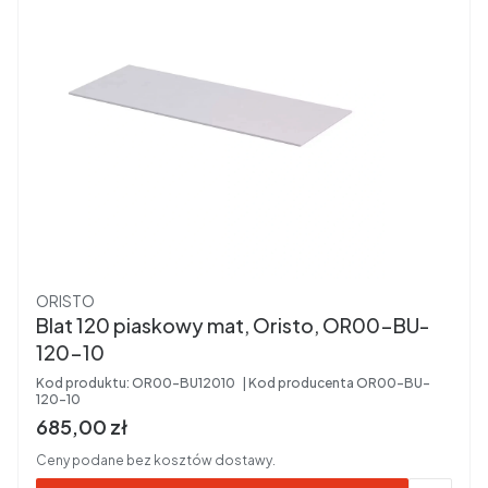
Producent
ORISTO
Blat 120 piaskowy mat, Oristo, OR00-BU-
120-10
Kod produktu:
OR00-BU12010
Kod producenta
OR00-BU-
120-10
Cena brutto
685,00 zł
Ceny podane bez kosztów dostawy.