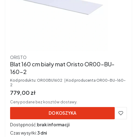
Producent
ORISTO
Blat 160 cm biały mat Oristo OR00-BU-
160-2
Kod produktu:
OR00BU1602
Kod producenta
OR00-BU-160-
2
Cena brutto
779,00 zł
Ceny podane bez kosztów dostawy.
DO KOSZYKA
Dostępność:
brak informacji
Czas wysyłki:
3 dni