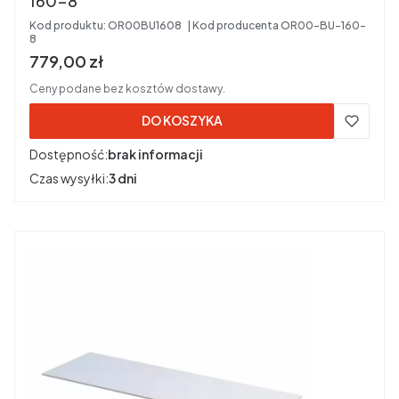
160-8
Kod produktu:
OR00BU1608
Kod producenta
OR00-BU-160-
8
Cena brutto
779,00 zł
Ceny podane bez kosztów dostawy.
DO KOSZYKA
Dostępność:
brak informacji
Czas wysyłki:
3 dni