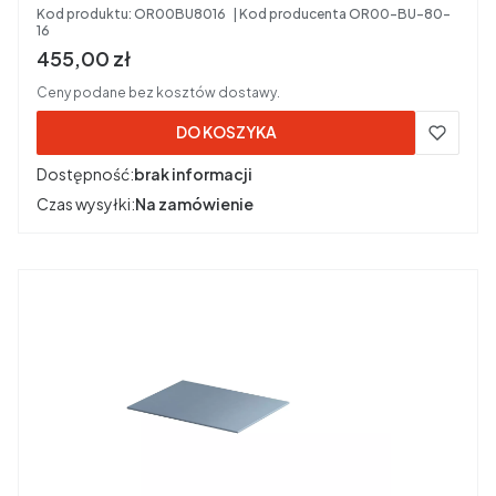
Kod produktu:
OR00BU8016
Kod producenta
OR00-BU-80-
16
Cena brutto
455,00 zł
Ceny podane bez kosztów dostawy.
DO KOSZYKA
Dostępność:
brak informacji
Czas wysyłki:
Na zamówienie