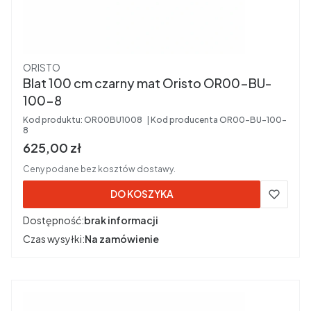
Producent
ORISTO
Blat 100 cm czarny mat Oristo OR00-BU-
100-8
Kod produktu:
OR00BU1008
Kod producenta
OR00-BU-100-
8
Cena brutto
625,00 zł
Ceny podane bez kosztów dostawy.
DO KOSZYKA
Dostępność:
brak informacji
Czas wysyłki:
Na zamówienie