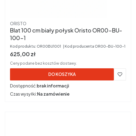
Producent
ORISTO
Blat 100 cm biały połysk Oristo OR00-BU-
100-1
Kod produktu:
OR00BU1001
Kod producenta
OR00-BU-100-1
Cena brutto
625,00 zł
Ceny podane bez kosztów dostawy.
DO KOSZYKA
Dostępność:
brak informacji
Czas wysyłki:
Na zamówienie