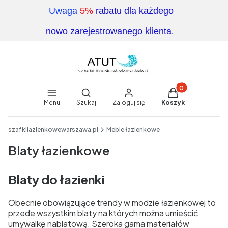
Uwaga
5%
rabatu dla każdego
.
nowo zarejestrowanego klienta
Produkty w koszy
Otwórz wyszukiwarkę
Menu
Szukaj
Zaloguj się
Koszyk
End of main navigation
szafkilazienkowewarszawa.pl
Meble łazienkowe
Blaty łazienkowe
Blaty do łazienki
Obecnie obowiązujące trendy w modzie łazienkowej to
przede wszystkim blaty na których można umieścić
umywalkę nablatową. Szeroka gama materiałów