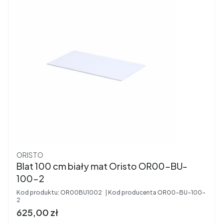
Producent
ORISTO
Blat 100 cm biały mat Oristo OR00-BU-
100-2
Kod produktu:
OR00BU1002
Kod producenta
OR00-BU-100-
2
Cena brutto
625,00 zł