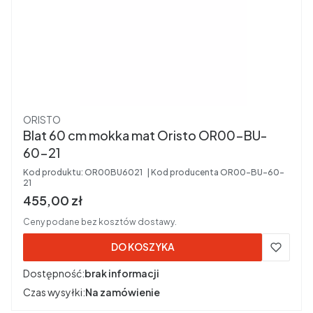
Producent
ORISTO
Blat 60 cm mokka mat Oristo OR00-BU-
60-21
Kod produktu:
OR00BU6021
Kod producenta
OR00-BU-60-
21
Cena brutto
455,00 zł
Ceny podane bez kosztów dostawy.
DO KOSZYKA
Dostępność:
brak informacji
Czas wysyłki:
Na zamówienie