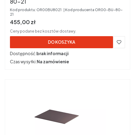
80-21
Kod produktu:
OR00BU8021
Kod producenta
OR00-BU-80-
21
Cena brutto
455,00 zł
Ceny podane bez kosztów dostawy.
DO KOSZYKA
Dostępność:
brak informacji
Czas wysyłki:
Na zamówienie