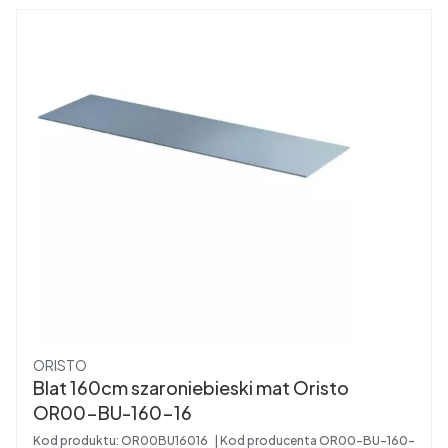
Producent
ORISTO
Blat 160cm szaroniebieski mat Oristo
OR00-BU-160-16
Kod produktu:
OR00BU16016
Kod producenta
OR00-BU-160-