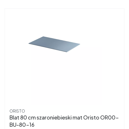
Producent
ORISTO
Blat 80 cm szaroniebieski mat Oristo OR00-
BU-80-16