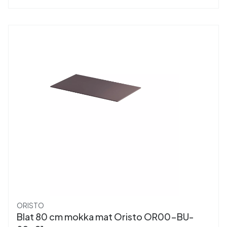
Producent
ORISTO
Blat 80 cm mokka mat Oristo OR00-BU-