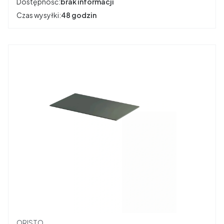
Dostępność:
brak informacji
Czas wysyłki:
48 godzin
Producent
ORISTO