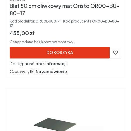
Blat 80 cm oliwkowy mat Oristo OR00-BU-
80-17
Kod produktu:
OR00BU8017
Kod producenta
OR00-BU-80-
17
Cena brutto
455,00 zł
Ceny podane bez kosztów dostawy.
DO KOSZYKA
Dostępność:
brak informacji
Czas wysyłki:
Na zamówienie