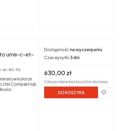
Dostępność:
na wyczerpaniu
to ume-c-et-
Czas wysyłki:
3 dni
c-et-80-92
Cena brutto
630,00 zł
eratu w kolorze
Ceny podane bez kosztów dostawy.
 z lini Compakt lub
lkości
DO KOSZYKA