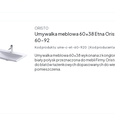
Producent
ORISTO
Umywalka meblowa 60x38 Etna Oris
60-92
Kod produktu:
ume-c-et-60-920
Kod producent
Umywalka meblowa 60x38 wykonana z konglom
biały połysk przeznaczona do mebli Firmy Oristo
do blatów łazienkowych dopasowanych do wie
pomieszczenia.