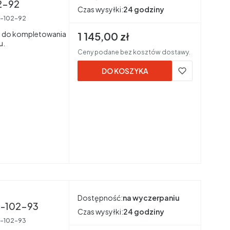
e-lu-102-92
Czas wysyłki:
24 godziny
u-102-92
a do kompletowania
Cena brutto
1 145,00 zł
u.
Ceny podane bez kosztów dostawy.
DO KOSZYKA
Dostępność:
na wyczerpaniu
 biała mat ume-lu-102-93
Czas wysyłki:
24 godziny
u-102-93