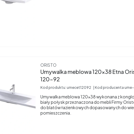
Producent
ORISTO
Umywalka meblowa 120x38 Etna Ori
120-92
Kod produktu:
umecet12092
Kod producenta
ume-
Umywalka meblowa 120x38 wykonana z konglo
biały połysk przeznaczona do mebli Firmy Oristo
do blatów łazienkowych dopasowanych do wie
pomieszczenia.