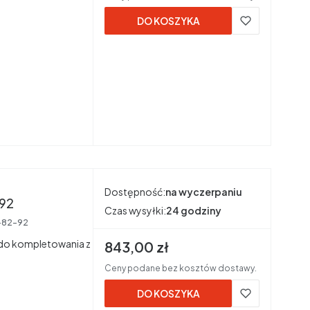
DO KOSZYKA
Dostępność:
na wyczerpaniu
-82-92
Czas wysyłki:
24 godziny
-82-92
 do kompletowania z
Cena brutto
843,00 zł
Ceny podane bez kosztów dostawy.
DO KOSZYKA