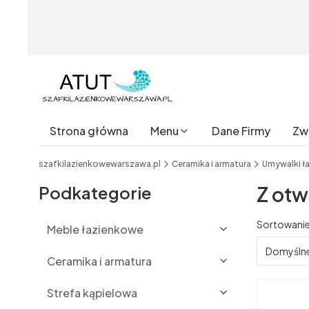
Strona główna
Menu
Dane Firmy
Zwr
End of main navigation
szafkilazienkowewarszawa.pl
Ceramika i armatura
Umywalki ł
Podkategorie
Z otw
Lista 
Sortowanie
Meble łazienkowe
Domyśln
Ceramika i armatura
Strefa kąpielowa