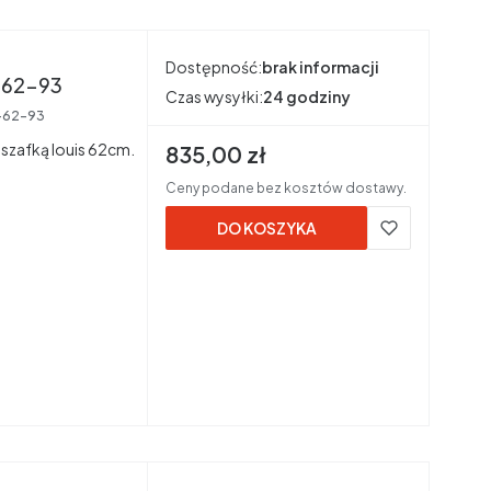
Dostępność:
brak informacji
ła mat ume-lu-62-93
Czas wysyłki:
24 godziny
-62-93
szafką louis 62cm.
Cena brutto
835,00 zł
Ceny podane bez kosztów dostawy.
DO KOSZYKA