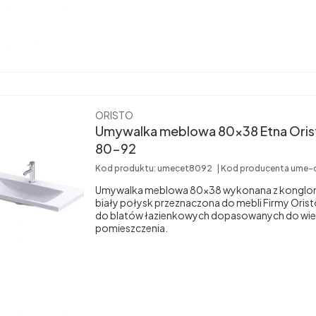
Producent
ORISTO
Umywalka meblowa 80x38 Etna Oris
80-92
Kod produktu:
umecet8092
Kod producenta
ume-
Umywalka meblowa 80x38 wykonana z konglom
biały połysk przeznaczona do mebli Firmy Oristo
do blatów łazienkowych dopasowanych do wie
pomieszczenia.