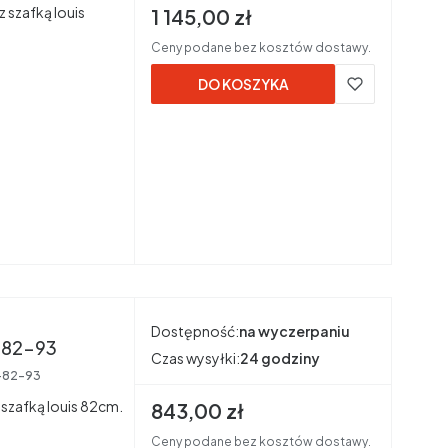
 szafką louis
Cena brutto
1 145,00 zł
Ceny podane bez kosztów dostawy.
DO KOSZYKA
Dostępność:
na wyczerpaniu
ła mat ume-lu-82-93
Czas wysyłki:
24 godziny
-82-93
szafką louis 82cm.
Cena brutto
843,00 zł
Ceny podane bez kosztów dostawy.