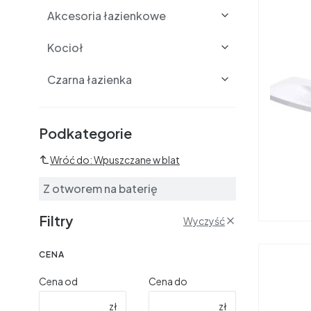
Akcesoria łazienkowe
Kocioł
Czarna łazienka
Podkategorie i filtry
Podkategorie
Wróć do: Wpuszczane w blat
Z otworem na baterię
Filtry
Wyczyść
CENA
Cena od
Cena do
zł
zł