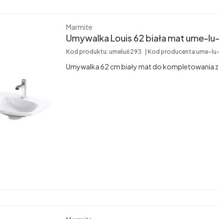
Producent
Marmite
Umywalka Louis 62 bia
Kod produktu:
umelu6293
Kod producenta
ume-lu
Umywalka 62 cm biały mat do kompletowania z 
Producent