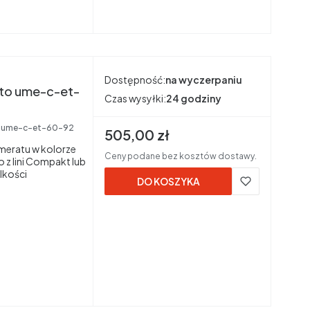
Dostępność:
na wyczerpaniu
to ume-c-et-
Czas wysyłki:
24 godziny
a
ume-c-et-60-92
Cena brutto
505,00 zł
eratu w kolorze
Ceny podane bez kosztów dostawy.
 z lini Compakt lub
lkości
DO KOSZYKA