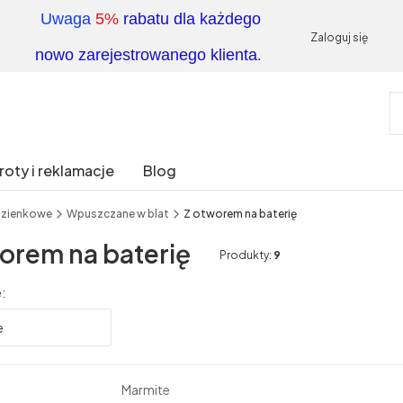
Uwaga
5%
rabatu dla każdego
Zaloguj się
.
nowo zarejestrowanego klienta
oty i reklamacje
Blog
azienkowe
Wpuszczane w blat
Z otworem na baterię
orem na baterię
Produkty:
9
produktów
:
e
Producent
Marmite