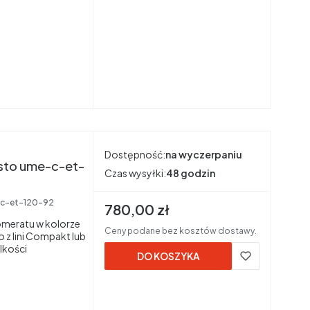
Dostępność:
na wyczerpaniu
sto ume-c-et-
Czas wysyłki:
48 godzin
c-et-120-92
Cena brutto
780,00 zł
meratu w kolorze
Ceny podane bez kosztów dostawy.
 z lini Compakt lub
lkości
DO KOSZYKA