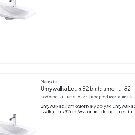
Producent
Marmite
Umywalka Louis 82 biała ume-lu
Kod produktu:
umelu8292
Kod producenta
ume-lu
Umywalka 82 cm kolor biały połysk .Umywalka
szafką louis 82cm. Wykonana z konglomeratu.