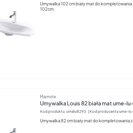
Umywalka 102 cm biały mat do kompletowania z
102cm.
Producent
Marmite
Umywalka Louis 82 bia
Kod produktu:
umelu8293
Kod producenta
ume-lu
Umywalka 82 cm biały mat do kompletowania z 