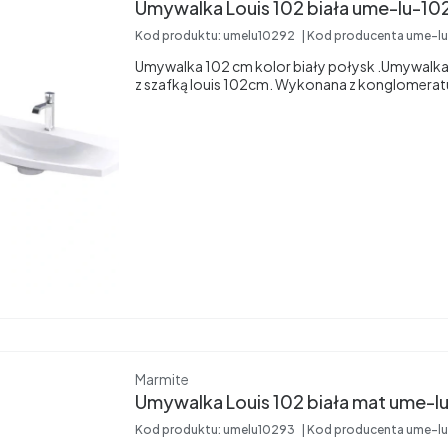
Umywalka Louis 102 biała um
Kod produktu:
umelu10292
Kod producenta
ume-l
Umywalka 102 cm kolor biały połysk .Umywalk
z szafką louis 102cm. Wykonana z konglomerat
Producent
Marmite
Umywalka Louis 102
Kod produktu:
umelu10293
Kod producenta
ume-l