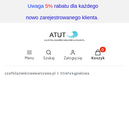
Uwaga
5%
rabatu dla każdego
.
nowo zarejestrowanego klienta
Produkty w koszy
Otwórz wyszukiwarkę
Menu
Szukaj
Zaloguj się
Koszyk
End of main navigation
szafkilazienkowewarszawa.pl
Strefa kąpielowa
Etykiety