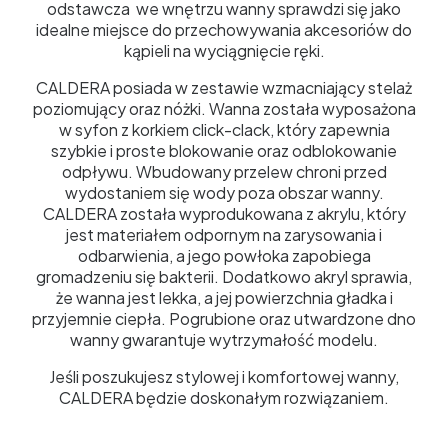
odstawcza we wnętrzu wanny sprawdzi się jako
idealne miejsce do przechowywania akcesoriów do
kąpieli na wyciągnięcie ręki.
CALDERA posiada w zestawie wzmacniający stelaż
poziomujący oraz nóżki. Wanna została wyposażona
w syfon z korkiem click-clack, który zapewnia
szybkie i proste blokowanie oraz odblokowanie
odpływu. Wbudowany przelew chroni przed
wydostaniem się wody poza obszar wanny.
CALDERA została wyprodukowana z akrylu, który
jest materiałem odpornym na zarysowania i
odbarwienia, a jego powłoka zapobiega
gromadzeniu się bakterii. Dodatkowo akryl sprawia,
że wanna jest lekka, a jej powierzchnia gładka i
przyjemnie ciepła. Pogrubione oraz utwardzone dno
wanny gwarantuje wytrzymałość modelu.
Jeśli poszukujesz stylowej i komfortowej wanny,
CALDERA będzie doskonałym rozwiązaniem.