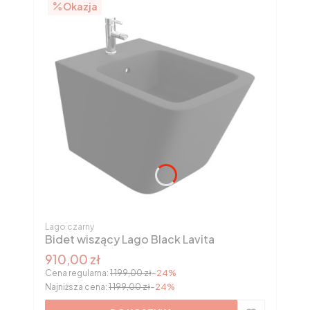
Okazja
Kod produktu
Lago czarny
Bidet wiszący Lago Black Lavita
Cena promocyjna
910,00 zł
Cena regularna:
1 199,00 zł
-24%
Najniższa cena:
1 199,00 zł
-24%