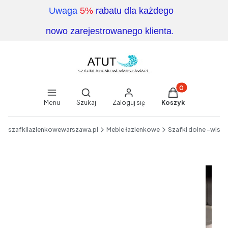
Uwaga
5%
rabatu dla każdego
.
nowo zarejestrowanego klienta
Produkty w koszy
Otwórz wyszukiwarkę
Menu
Szukaj
Zaloguj się
Koszyk
End of main navigation
szafkilazienkowewarszawa.pl
Meble łazienkowe
Szafki dolne -wisz
Etykiety