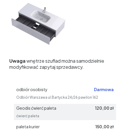
Uwaga
wnętrze szuflad można samodzielnie
modyfikować zapytaj sprzedawcy.
odbiór osobisty
Darmowa
Odbiór Warszawa ul.Bartycka 24/26 pawilon 162
Geodis ćwierć paleta
120,00 zł
ćwierć paleta
paleta kurier
150,00 zł