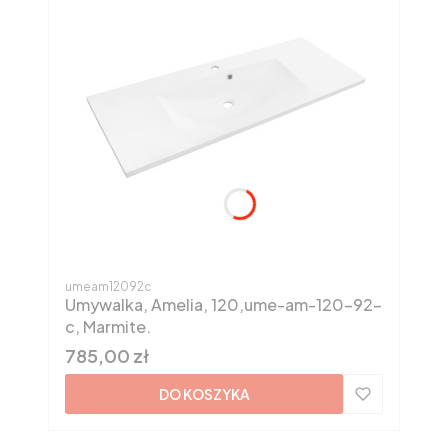
Kod produktu
umeam12092c
Umywalka, Amelia, 120,ume-am-120-92-
c, Marmite.
Cena
785,00 zł
DO KOSZYKA