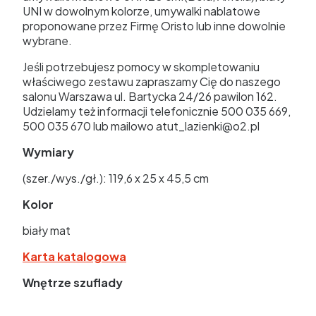
UNI w dowolnym kolorze, umywalki nablatowe
proponowane przez Firmę Oristo lub inne dowolnie
wybrane.
Jeśli potrzebujesz pomocy w skompletowaniu
właściwego zestawu zapraszamy Cię do naszego
salonu Warszawa ul. Bartycka 24/26 pawilon 162.
Udzielamy też informacji telefonicznie 500 035 669,
500 035 670 lub mailowo atut_lazienki@o2.pl
Wymiary
(szer./wys./gł.): 119,6 x 25 x 45,5 cm
Kolor
biały mat
Karta katalogowa
Wnętrze szuflady