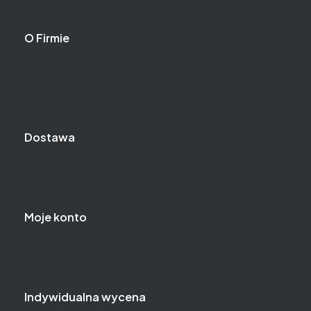
Zwroty i reklamacje
O Firmie
Kontakt
Blog
O Nas
Dostawa
Wysyłka towaru
Koszty dostawy
Moje konto
Twoje zamówienia
Przechowalnia
Indywidualna wycena