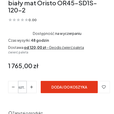
biały mat Oristo OR45-SD1S-
120-2
0.00
(Oceny: 0 Recenzje: 0)
Dostępność:
na wyczerpaniu
Czas wysyłki:
48 godzin
Dostawa
od 120,00 zł
- Geodis ćwierć paleta
ćwierć paleta
1 765,00 zł
Cena
w tym 23% VAT
w tym
23%
VAT
Ceny podane bez kosztów dostawy.
Ilość
szt.
DODAJ DO KOSZYKA
Zapytaj o produkt