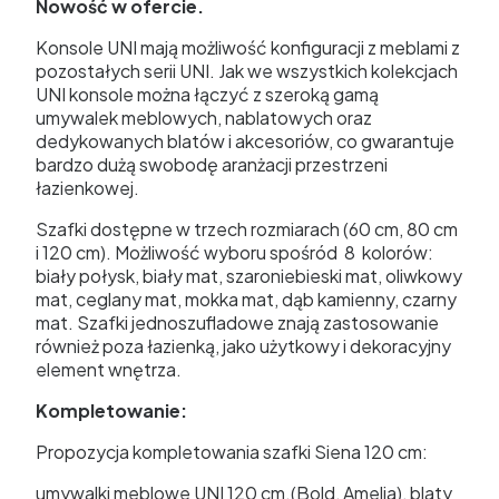
Nowość w ofercie.
Konsole UNI mają możliwość konfiguracji z meblami z
pozostałych serii UNI. Jak we wszystkich kolekcjach
UNI konsole można łączyć z szeroką gamą
umywalek meblowych, nablatowych oraz
dedykowanych blatów i akcesoriów, co gwarantuje
bardzo dużą swobodę aranżacji przestrzeni
łazienkowej.
Szafki dostępne w trzech rozmiarach (60 cm, 80 cm
i 120 cm). Możliwość wyboru spośród 8 kolorów:
biały połysk, biały mat, szaroniebieski mat, oliwkowy
mat, ceglany mat, mokka mat, dąb kamienny, czarny
mat. Szafki jednoszufladowe znają zastosowanie
również poza łazienką, jako użytkowy i dekoracyjny
element wnętrza.
Kompletowanie:
Propozycja kompletowania szafki Siena 120 cm:
umywalki meblowe UNI 120 cm.(Bold, Amelia), blaty