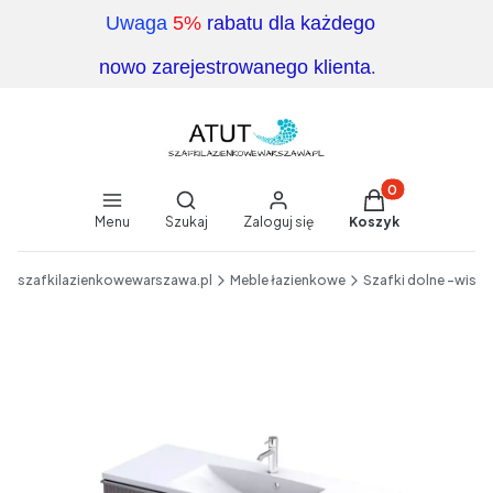
Uwaga
5%
rabatu dla każdego
.
nowo zarejestrowanego klienta
Produkty w koszy
Otwórz wyszukiwarkę
Menu
Szukaj
Zaloguj się
Koszyk
End of main navigation
szafkilazienkowewarszawa.pl
Meble łazienkowe
Szafki dolne -wisz
Etykiety