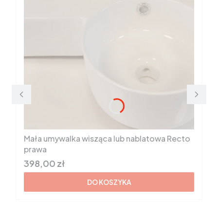
Mała umywalka wisząca lub nablatowa Recto
prawa
Cena brutto
398,00 zł
DO KOSZYKA