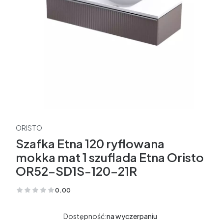
ORISTO
Szafka Etna 120 ryflowana
mokka mat 1 szuflada Etna Oristo
OR52-SD1S-120-21R
0.00
(Oceny: 0 Recenzje: 0)
Dostępność:
na wyczerpaniu