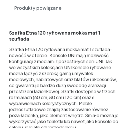
Produkty powiązane
Szafka Etna 120 ryflowana mokka mat 1
szuflada
Szafka Etna 120 ryflowana mokka mat 1 szuflada-
nowość w ofercie. Konsole UNI mają możliwość
konfiguracji z meblami z pozostałych serii UNI. Jak
we wszystkich kolekcjach UNI konsole ryflowane
można łączyć z szeroką gamą umywalek
meblowych, nablatowych oraz blatów i akcesoriów,
co gwarantuje bardzo dużą swobodę aranżacji
przestrzeni łazienkowej. Szafki dostępne w trzech
rozmiarach (60 cm, 80 cm i 120 cm) oraz 6
wybarwieniach kolorystycznych. Meble
jednoszufladowe znajdą zastosowanie również
poza łazienką, jako element wnętrz. Śmiało można je
wykorzystać jako toaletki lub nawet jako konsole do
salonu, sypialni czy przedpokoju.