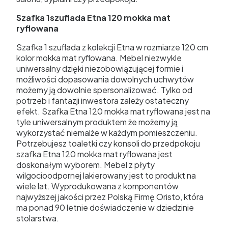
Szafka 1szuflada Etna 120 mokka mat
ryflowana
Szafka 1 szuflada z kolekcji Etna w rozmiarze 120 cm
kolor mokka mat ryflowana. Mebel niezwykle
uniwersalny dzięki niezobowiązującej formie i
możliwości dopasowania dowolnych uchwytów
możemy ją dowolnie spersonalizować. Tylko od
potrzeb i fantazji inwestora zależy ostateczny
efekt. Szafka Etna 120 mokka mat ryflowana jest na
tyle uniwersalnym produktem że możemy ją
wykorzystać niemalże w każdym pomieszczeniu.
Potrzebujesz toaletki czy konsoli do przedpokoju
szafka Etna 120 mokka mat ryflowana jest
doskonałym wyborem. Mebel z płyty
wilgocioodpornej lakierowany jest to produkt na
wiele lat. Wyprodukowana z komponentów
najwyższej jakości przez Polską Firmę Oristo, która
ma ponad 90 letnie doświadczenie w dziedzinie
stolarstwa.