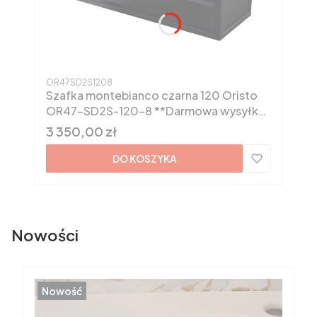
Kod produktu
OR47SD2S1208
Szafka montebianco czarna 120 Oristo
OR47-SD2S-120-8 **Darmowa wysyłka
**
Cena
3 350,00 zł
DO KOSZYKA
Nowości
Nowość