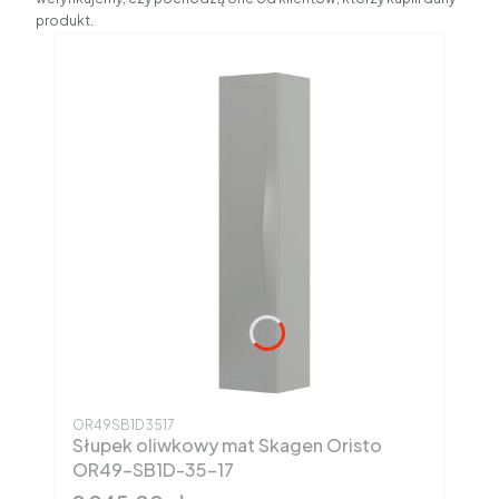
produkt.
Kod produktu
OR49SB1D3517
Słupek oliwkowy mat Skagen Oristo
OR49-SB1D-35-17