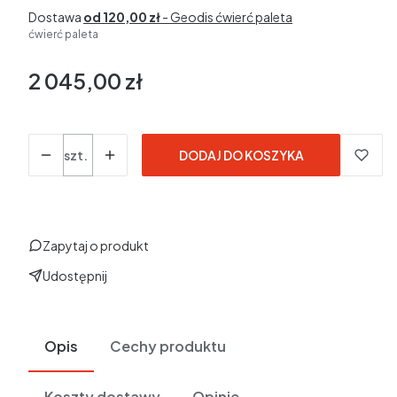
Dostawa
od 120,00 zł
- Geodis ćwierć paleta
ćwierć paleta
2 045,00 zł
Cena
w tym 23% VAT
w tym
23%
VAT
Ceny podane bez kosztów dostawy.
Ilość
szt.
DODAJ DO KOSZYKA
Zapytaj o produkt
Udostępnij
Opis
Cechy produktu
Koszty dostawy
Opinie