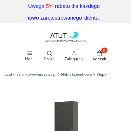
Uwaga
5%
rabatu dla każdego
.
nowo zarejestrowanego klienta
Produkty w koszy
Otwórz wyszukiwarkę
Menu
Szukaj
Zaloguj się
Koszyk
End of main navigation
szafkilazienkowewarszawa.pl
Meble łazienkowe
Słupki
Etykiety