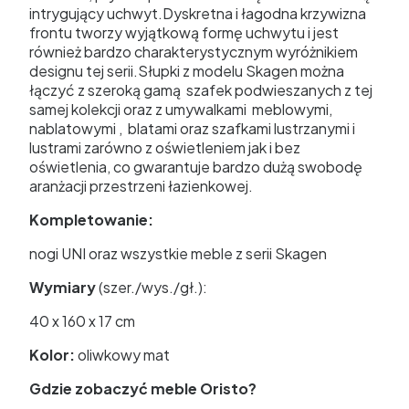
intrygujący uchwyt.Dyskretna i łagodna krzywizna
frontu tworzy wyjątkową formę uchwytu i jest
również bardzo charakterystycznym wyróżnikiem
designu tej serii.Słupki z modelu Skagen można
łączyć z szeroką gamą szafek podwieszanych z tej
samej kolekcji oraz z umywalkami meblowymi,
nablatowymi , blatami oraz szafkami lustrzanymi i
lustrami zarówno z oświetleniem jak i bez
oświetlenia, co gwarantuje bardzo dużą swobodę
aranżacji przestrzeni łazienkowej.
Kompletowanie:
nogi UNI oraz wszystkie meble z serii Skagen
Wymiary
(szer./wys./gł.):
40 x 160 x 17 cm
Kolor:
oliwkowy mat
Gdzie zobaczyć meble Oristo?