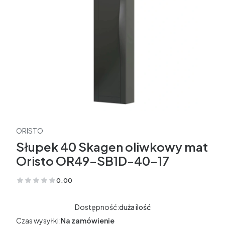
ORISTO
Słupek 40 Skagen oliwkowy mat
Oristo OR49-SB1D-40-17
0.00
(Oceny: 0 Recenzje: 0)
Dostępność:
duża ilość
Czas wysyłki:
Na zamówienie