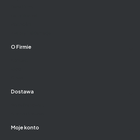
Dane Firmy
certyfikat ssl
Płatności
Zwroty i reklamacje
O Firmie
Kontakt
Blog
O Nas
Dostawa
Wysyłka towaru
Koszty dostawy
Moje konto