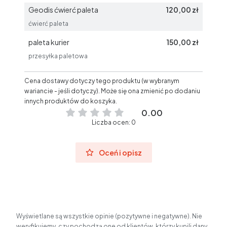
Geodis ćwierć paleta
120,00 zł
ćwierć paleta
paleta kurier
150,00 zł
przesyłka paletowa
Cena dostawy dotyczy tego produktu (w wybranym
wariancie - jeśli dotyczy). Może się ona zmienić po dodaniu
innych produktów do koszyka.
0.00
Liczba ocen: 0
Oceń i opisz
Wyświetlane są wszystkie opinie (pozytywne i negatywne). Nie
weryfikujemy, czy pochodzą one od klientów, którzy kupili dany