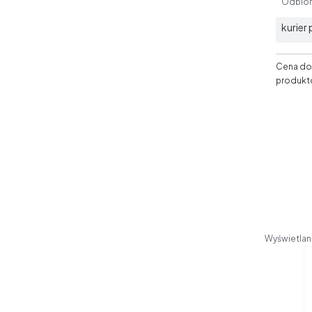
Odbiór 
kurier
Cena dos
produkt
Wyświetlane