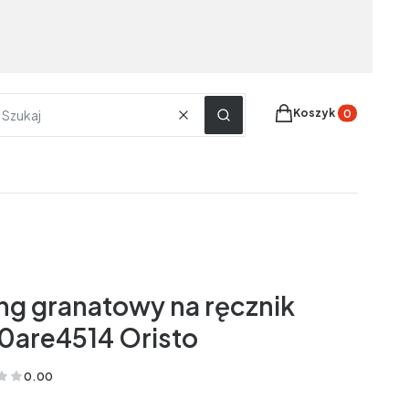
Produkty w koszyku
Koszyk
Wyczyść
Szukaj
ing granatowy na ręcznik
0are4514 Oristo
0.00
(Oceny: 0 Recenzje: 0)