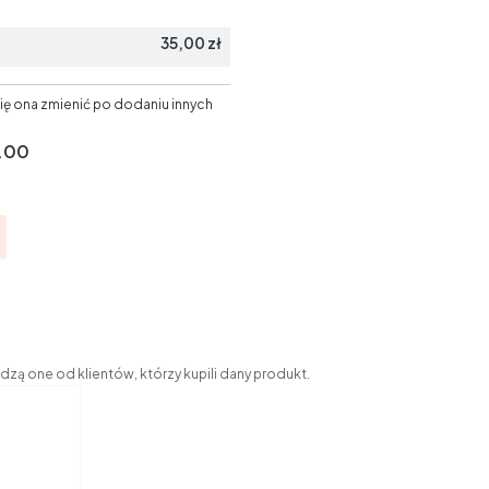
35,00 zł
ię ona zmienić po dodaniu innych
.00
zą one od klientów, którzy kupili dany produkt.