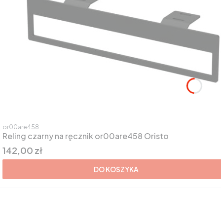
Kod produktu
or00are458
Reling czarny na ręcznik or00are458 Oristo
Cena
142,00 zł
DO KOSZYKA