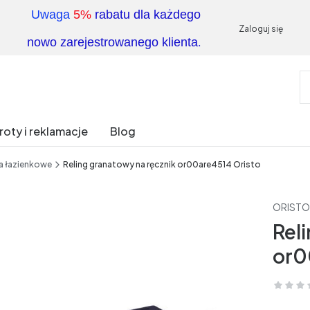
Uwaga
5%
rabatu dla każdego
Zaloguj się
.
nowo zarejestrowanego klienta
oty i reklamacje
Blog
a łazienkowe
Reling granatowy na ręcznik or00are4514 Oristo
ORISTO
Rel
or0