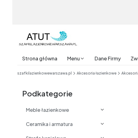
Strona główna
Menu
Dane Firmy
Zwr
End of main navigation
szafkilazienkowewarszawa.pl
Akcesoria łazienkowe
Akcesori
Etykiety
Podkategorie
Meble łazienkowe
Ceramika i armatura