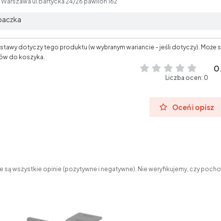
Warszawa ul.Bartycka 24/26 pawilon 162
 paczka
tawy dotyczy tego produktu (w wybranym wariancie - jeśli dotyczy). Może s
ów do koszyka.
0
Liczba ocen: 0
Oceń i opisz
 są wszystkie opinie (pozytywne i negatywne). Nie weryfikujemy, czy pochod