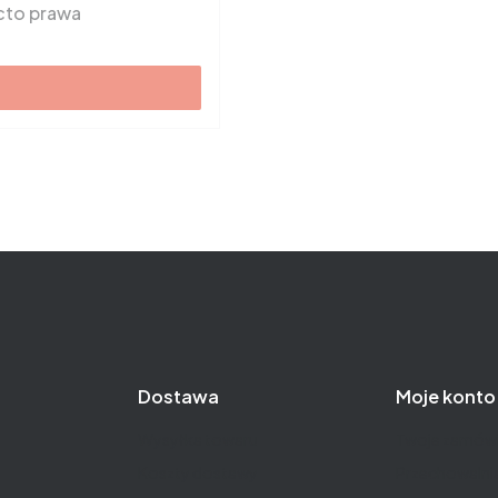
cto prawa
Dostawa
Moje konto
Wysyłka towaru
Twoje zamówi
Koszty dostawy
Przechowalni