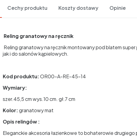
Cechy produktu
Koszty dostawy
Opinie
Reling granatowy na ręcznik
Reling granatowy na ręcznik montowany pod blatem super p
jak i do salonów kąpielowych.
Kod produktu:
OR00-A-RE-45-14
Wymiary:
szer.45,5 cm wys.10 cm. gł.7 cm
Kolor:
granatowy mat
Opis relingów :
Eleganckie akcesoria łazienkowe to bohaterowie drugiego p