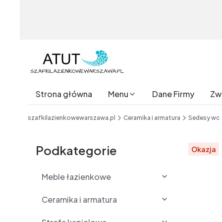
Strona główna
Menu
Dane Firmy
Zwr
End of main navigation
szafkilazienkowewarszawa.pl
Ceramika i armatura
Sedesy wc
Etykiety
Podkategorie
Okazja
Meble łazienkowe
Ceramika i armatura