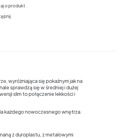
aj o produkt
ępnij
e, wyróżniająca się pokaźnym jak na
e sprawdzą się w średniej i dużej
ersji slim to połączenie lekkości i
la każdego nowoczesnego wnętrza.
aną z duroplastu, z metalowymi