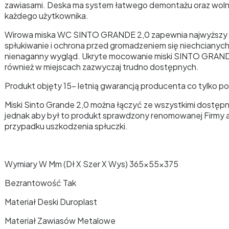
zawiasami. Deska ma system łatwego demontażu oraz woln
każdego użytkownika.
Wirowa miska WC SINTO GRANDE 2,0 zapewnia najwyższy p
spłukiwanie i ochrona przed gromadzeniem się niechcianyc
nienaganny wygląd. Ukryte mocowanie miski SINTO GRAND
również w miejscach zazwyczaj trudno dostępnych.
Produkt objęty 15- letnią gwarancją producenta co tylko p
Miski Sinto Grande 2,0 można łączyć ze wszystkimi dostępn
jednak aby był to produkt sprawdzony renomowanej Firmy 
przypadku uszkodzenia spłuczki.
Wymiary W Mm (Dł X Szer X Wys) 365x55x375
Bezrantowość Tak
Materiał Deski Duroplast
Materiał Zawiasów Metalowe