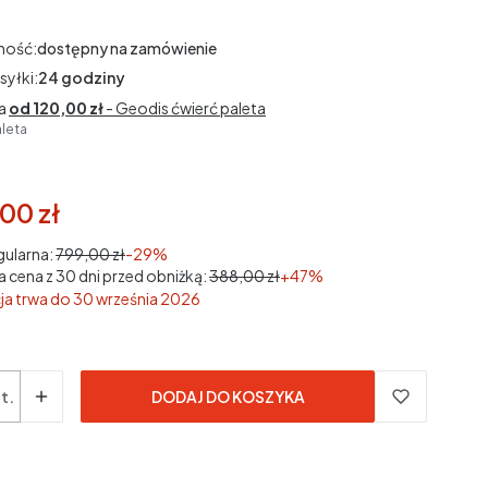
ność:
dostępny na zamówienie
syłki:
24 godziny
a
od 120,00 zł
- Geodis ćwierć paleta
aleta
00 zł
3% VAT
3%
VAT
gularna:
799,00 zł
-29%
a cena z 30 dni przed obniżką:
388,00 zł
+47%
a trwa do 30 września 2026
dane bez kosztów dostawy.
t.
DODAJ DO KOSZYKA