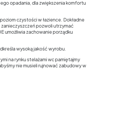
ego opadania, dla zwiększenia komfortu
oziom czystości w łazience. Dokładne
h zanieczyszczeń pozwoli utrzymać
E umożliwia zachowanie porządku
odkreśla wysoką jakość wyrobu.
ymi na rynku stelażami wc pamiętajmy
abyśmy nie musieli rujnować zabudowy w