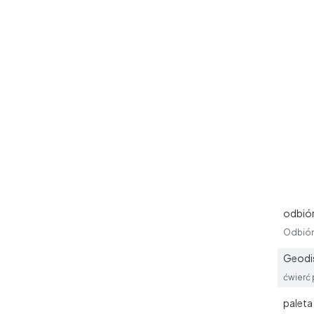
odbiór
Odbiór 
Geodis
ćwierć 
paleta 