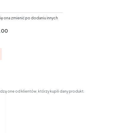
ię ona zmienić po dodaniu innych
.00
zą one od klientów, którzy kupili dany produkt.