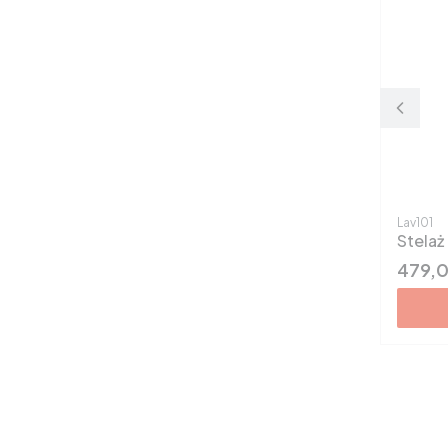
Kod pro
Lav101
Stelaż
Cena
479,0