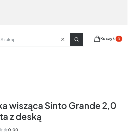
Produkty w koszyku
Koszyk
Wyczyść
Szukaj
ka wisząca Sinto Grande 2,0
ta z deską
0.00
(Oceny: 0 Recenzje: 0)