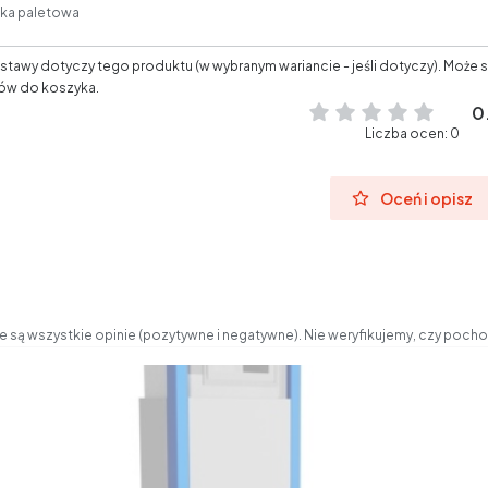
łka paletowa
tawy dotyczy tego produktu (w wybranym wariancie - jeśli dotyczy). Może s
ów do koszyka.
0
Liczba ocen: 0
Oceń i opisz
 są wszystkie opinie (pozytywne i negatywne). Nie weryfikujemy, czy pochod