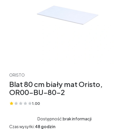
ORISTO
Blat 80 cm biały mat Oristo,
OR00-BU-80-2
1.00
(Oceny: 1 Recenzje: 0)
Dostępność:
brak informacji
Czas wysyłki:
48 godzin