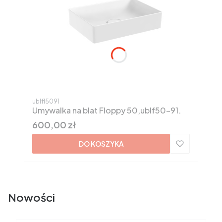
Kod produktu
ublfl5091
Umywalka na blat Floppy 50,ublf50-91.
Cena
600,00 zł
DO KOSZYKA
Nowości