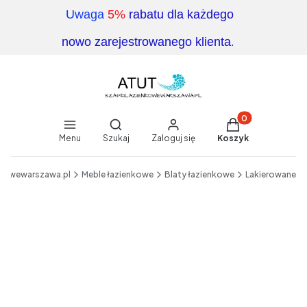
Uwaga
5%
rabatu dla każdego
.
nowo zarejestrowanego klienta
Produkty w koszy
Otwórz wyszukiwarkę
Menu
Szukaj
Zaloguj się
Koszyk
End of main navigation
nkowewarszawa.pl
Meble łazienkowe
Blaty łazienkowe
Lakierowane
Etykiety