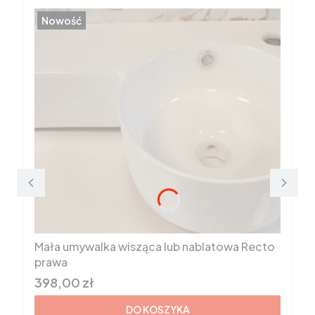
Nowość
Mała umywalka wisząca lub nablatowa Recto
prawa
Cena brutto
398,00 zł
DO KOSZYKA