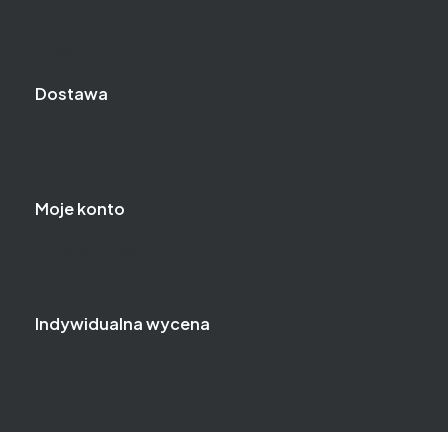
Blog
O Nas
Dostawa
Wysyłka towaru
Koszty dostawy
Moje konto
Twoje zamówienia
Przechowalnia
Indywidualna wycena
Indywidualna wycena