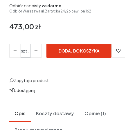
Odbiór osobisty
za darmo
Odbiór Warszawa ul.Bartycka 24/26 pawilon 162
473,00 zł
Cena
w tym 23% VAT
w tym
23%
VAT
Ceny podane bez kosztów dostawy.
Ilość
szt.
DODAJ DO KOSZYKA
Zapytaj o produkt
Udostępnij
Opis
Koszty dostawy
Opinie (1)
Produkty powiązane