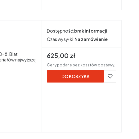
Dostępność:
brak informacji
Czas wysyłki:
Na zamówienie
-8. Blat
Cena brutto
625,00 zł
riałów najwyższej
Ceny podane bez kosztów dostawy.
DO KOSZYKA