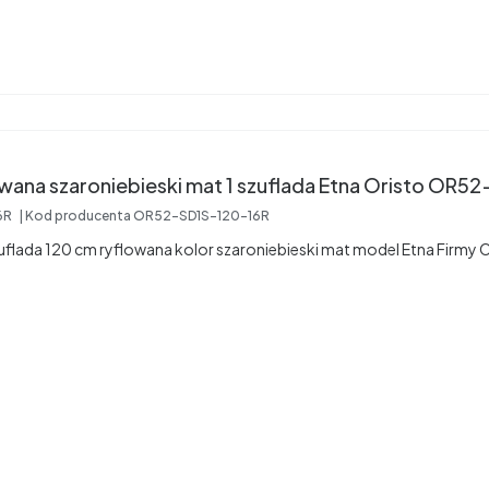
Szafka Etna 120 ryflowana szaroniebieski mat 1 szuflada Etna Ori
6R
Kod producenta
OR52-SD1S-120-16R
uflada 120 cm ryflowana kolor szaroniebieski mat model Etna Firmy O