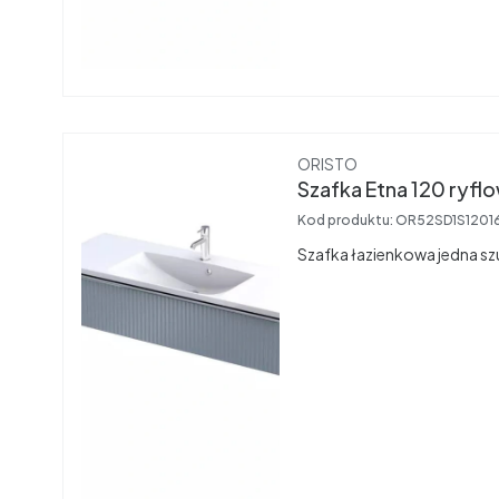
Producent
ORISTO
Kod produktu:
OR52SD1S1201
Szafka łazienkowa jedna sz