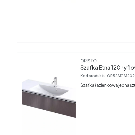
Producent
ORISTO
Kod produktu:
OR52SD1S1202
Szafka łazienkowa jedna sz