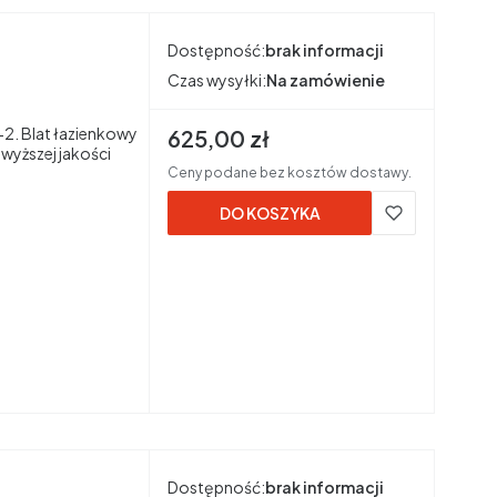
Dostępność:
brak informacji
Czas wysyłki:
Na zamówienie
2. Blat łazienkowy
Cena brutto
625,00 zł
yższej jakości
Ceny podane bez kosztów dostawy.
DO KOSZYKA
Dostępność:
brak informacji