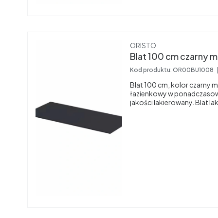
Producent
ORISTO
Kod produktu:
OR00BU1008
Blat 100 cm, kolor czarny
łazienkowy w ponadczasow
jakości lakierowany. Blat la