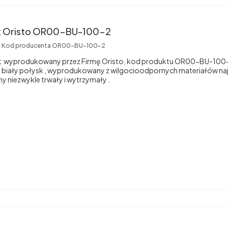
Blat 100 cm biały mat Oristo OR00-BU-100-2
Kod producenta
OR00-BU-100-2
mat wyprodukowany przez Firmę Oristo, kod produktu OR00-BU-100-
iały połysk , wyprodukowany z wilgocioodpornych materiałów najw
ny niezwykle trwały i wytrzymały .