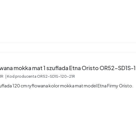
Szafka Etna 120 ryflowana mokka mat 1 szuflada Etna Oristo OR52-S
1R
Kod producenta
OR52-SD1S-120-21R
uflada 120 cm ryflowana kolor mokka mat model Etna Firmy Oristo.