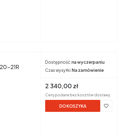
Dostępność:
na wyczerpaniu
D1S-120-21R
Czas wysyłki:
Na zamówienie
Cena brutto
2 340,00 zł
Ceny podane bez kosztów dostawy.
DO KOSZYKA