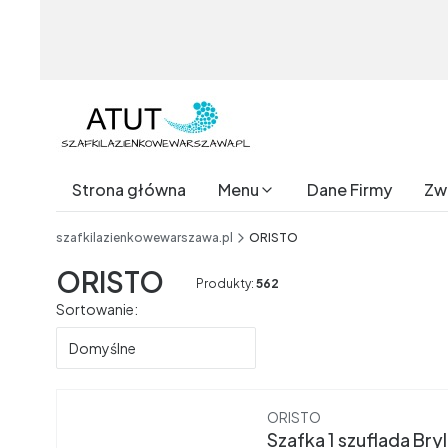
Strona główna
Menu
Dane Firmy
Zwr
End of main navigation
szafkilazienkowewarszawa.pl
ORISTO
ORISTO
Produkty:
562
Lista produktów
Sortowanie:
Domyślne
Producent
ORISTO
Szafka 1 szuflada B