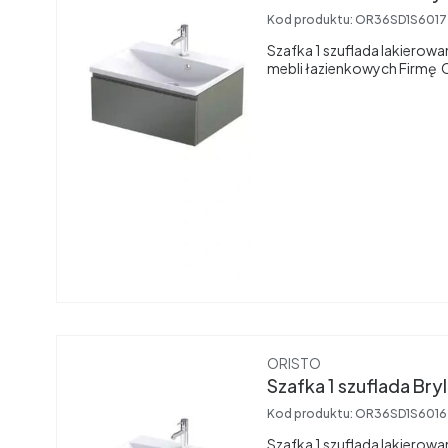
Kod produktu:
OR36SD1S601
Szafka 1 szuflada lakiero
mebli łazienkowych Firmę
Producent
ORISTO
Szafka 1 szuflada Br
Kod produktu:
OR36SD1S601
Szafka 1 szuflada lakierow