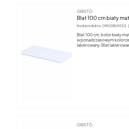
Producent
ORISTO
Kod produktu:
OR00BU1002
Blat 100 cm, kolor biały 
w ponadczasowym kolorze b
lakierowany. Blat lakierowa
Producent
ORISTO