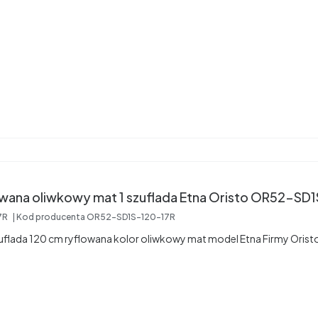
Szafka Etna 120 ryflowana oliwkowy mat 1 szuflada Etna Oristo OR
7R
Kod producenta
OR52-SD1S-120-17R
uflada 120 cm ryflowana kolor oliwkowy mat model Etna Firmy Orist