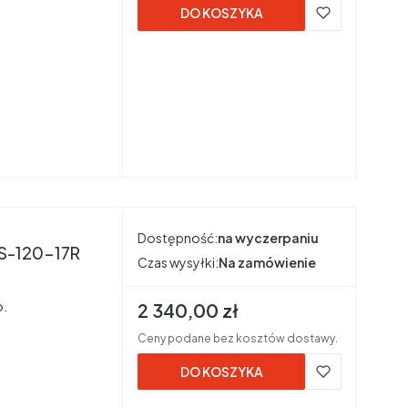
DO KOSZYKA
Dostępność:
na wyczerpaniu
52-SD1S-120-17R
Czas wysyłki:
Na zamówienie
o.
Cena brutto
2 340,00 zł
Ceny podane bez kosztów dostawy.
DO KOSZYKA