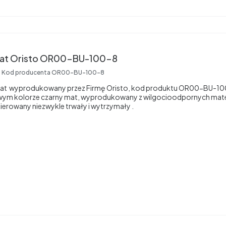
Blat 100 cm czarny mat Oristo OR00-BU-100-8
Kod producenta
OR00-BU-100-8
 mat wyprodukowany przez Firmę Oristo, kod produktu OR00-BU-100
ym kolorze czarny mat, wyprodukowany z wilgocioodpornych mate
kierowany niezwykle trwały i wytrzymały .