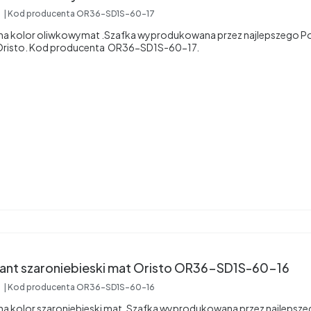
7
Kod producenta
OR36-SD1S-60-17
wana kolor oliwkowymat .Szafka wyprodukowana przez najlepszego P
 Oristo. Kod producenta OR36-SD1S-60-17.
ylant szaroniebieski mat Oristo OR36-SD1S-60-16
6
Kod producenta
OR36-SD1S-60-16
ana kolor szaroniebieski mat .Szafka wyprodukowana przez najlepsz