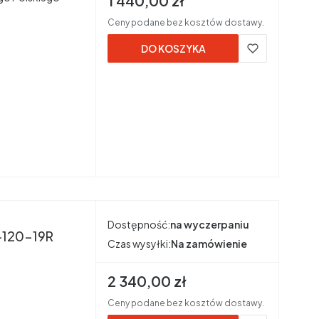
1 440,00 zł
Ceny podane bez kosztów dostawy.
DO KOSZYKA
Dostępność:
na wyczerpaniu
S-120-19R
Czas wysyłki:
Na zamówienie
Cena brutto
2 340,00 zł
Ceny podane bez kosztów dostawy.