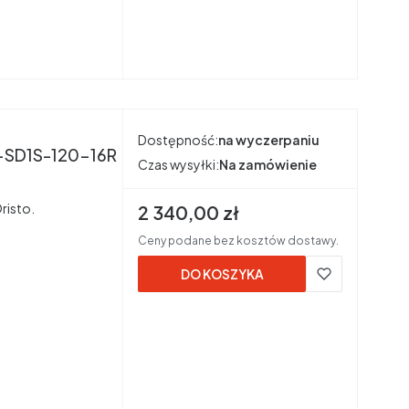
Dostępność:
na wyczerpaniu
sto OR52-SD1S-120-16R
Czas wysyłki:
Na zamówienie
risto.
Cena brutto
2 340,00 zł
Ceny podane bez kosztów dostawy.
DO KOSZYKA