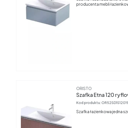
producenta mebli łazienk
Producent
ORISTO
Szafka Etna 120 ryfl
Kod produktu:
OR52SD1S1201
Szafka łazienkowa jedna sz