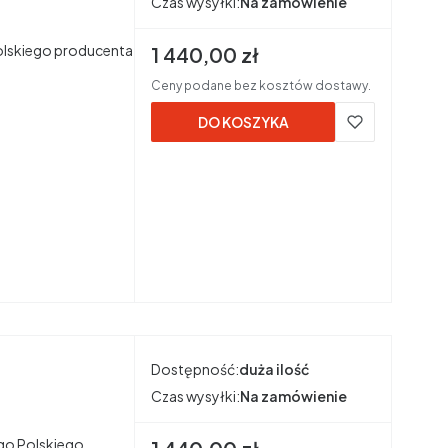
Czas wysyłki:
Na zamówienie
olskiego producenta
Cena brutto
1 440,00 zł
Ceny podane bez kosztów dostawy.
DO KOSZYKA
Dostępność:
duża ilość
Czas wysyłki:
Na zamówienie
ego Polskiego
Cena brutto