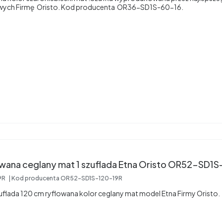
owych Firmę Oristo. Kod producenta OR36-SD1S-60-16.
owana ceglany mat 1 szuflada Etna Oristo OR52-SD1
9R
Kod producenta
OR52-SD1S-120-19R
uflada 120 cm ryflowana kolor ceglany mat model Etna Firmy Oristo.