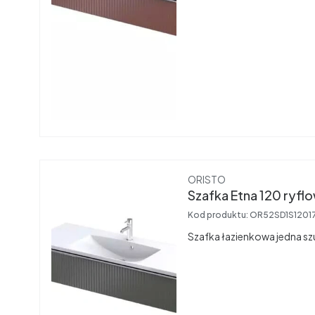
Producent
ORISTO
Kod produktu:
OR52SD1S1201
Szafka łazienkowa jedna sz