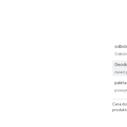
odbiór
Odbiór 
Geodis
ćwierć 
paleta 
przesy
Cena dos
produkt