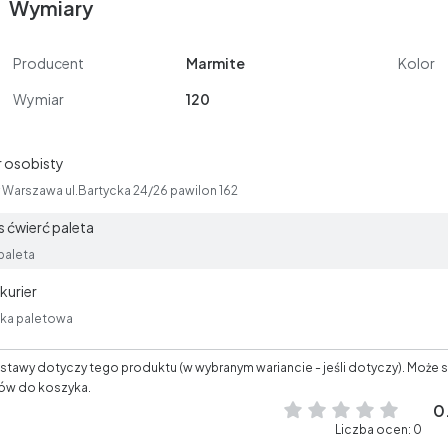
Wymiary
Producent
Marmite
Kolor
Wymiar
120
 osobisty
Warszawa ul.Bartycka 24/26 pawilon 162
 ćwierć paleta
paleta
kurier
łka paletowa
tawy dotyczy tego produktu (w wybranym wariancie - jeśli dotyczy). Może s
ów do koszyka.
0
Liczba ocen: 0