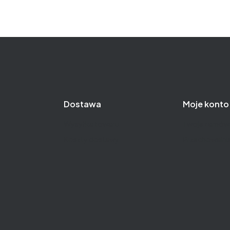
Dostawa
Moje konto
Wysyłka towaru
Twoje zamówi
Koszty dostawy
Przechowalni