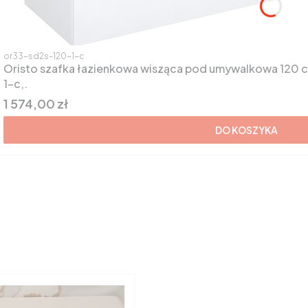
Kod produktu
or33-sd2s-120-1-c
Oristo szafka łazienkowa wisząca pod umywalkowa 120 cm, dwie szuflady,białaor33-sd2s-120-
1-c,.
Cena
1 574,00 zł
DO KOSZYKA