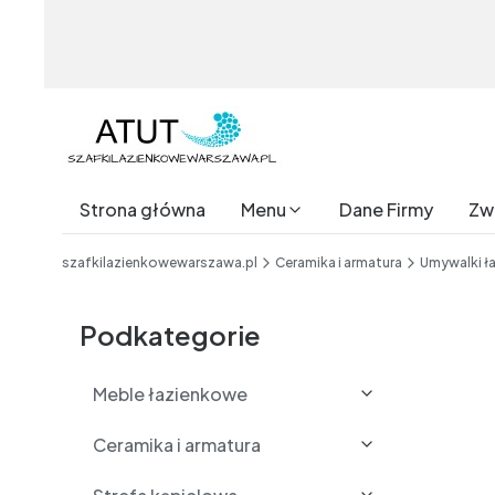
Strona główna
Menu
Dane Firmy
Zwr
End of main navigation
szafkilazienkowewarszawa.pl
Ceramika i armatura
Umywalki ł
Etykiety
Podkategorie
Meble łazienkowe
Ceramika i armatura