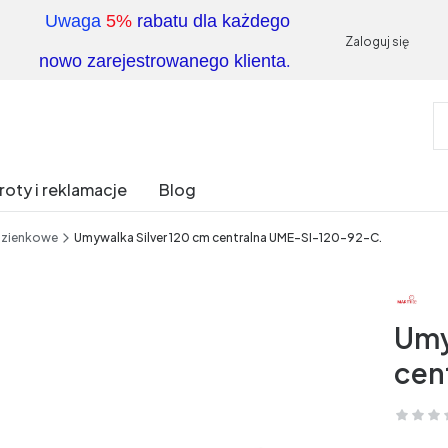
Uwaga
5%
rabatu dla każdego
Zaloguj się
.
nowo zarejestrowanego klienta
oty i reklamacje
Blog
azienkowe
Umywalka Silver 120 cm centralna UME-SI-120-92-C.
Umy
cen