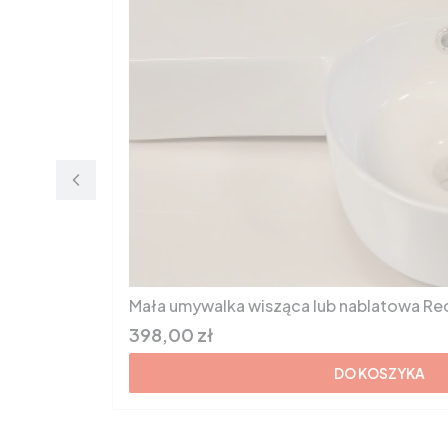
Mała umywalka wisząca lub nablatowa Re
Cena brutto
398,00 zł
DO KOSZYKA