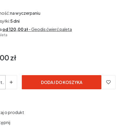
ność:
na wyczerpaniu
syłki:
5 dni
a
od 120,00 zł
- Geodis ćwierć paleta
aleta
00 zł
3% VAT
3%
VAT
dane bez kosztów dostawy.
t.
DODAJ DO KOSZYKA
aj o produkt
ępnij