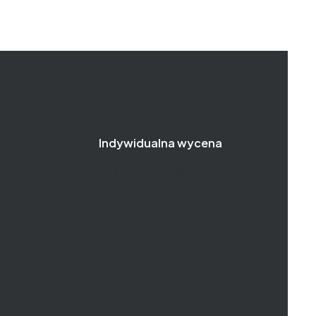
Indywidualna wycena
enia
Indywidualna wycena
a