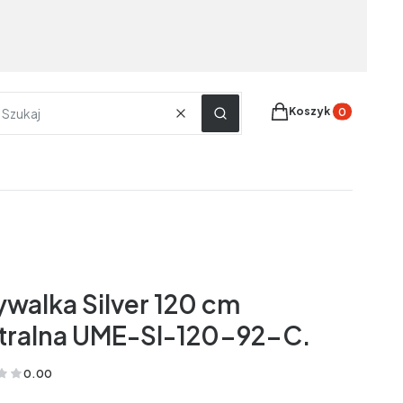
Produkty w koszyku
Koszyk
Wyczyść
Szukaj
walka Silver 120 cm
tralna UME-SI-120-92-C.
0.00
(Oceny: 0 Recenzje: 0)