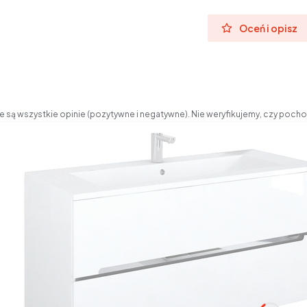
Oceń i opisz
 są wszystkie opinie (pozytywne i negatywne). Nie weryfikujemy, czy pochod