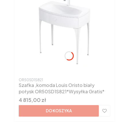
Kod produktu
OR50SD1S821
Szafka ,komoda Louis Oristo biały
połysk OR50SD1S821*Wysyłka Gratis*
Cena
4 815,00 zł
DO KOSZYKA