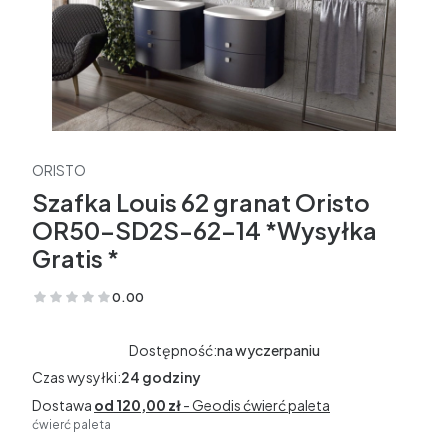
ORISTO
Szafka Louis 62 granat Oristo
OR50-SD2S-62-14 *Wysyłka
Gratis *
0.00
(Oceny: 0 Recenzje: 0)
Dostępność:
na wyczerpaniu
Czas wysyłki:
24 godziny
Dostawa
od 120,00 zł
- Geodis ćwierć paleta
ćwierć paleta