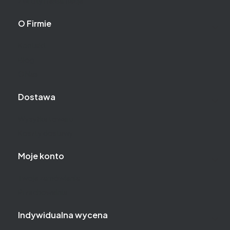
Zwroty i reklamacje
O Firmie
Kontakt
Blog
O Nas
Dostawa
Wysyłka towaru
Koszty dostawy
Moje konto
Twoje zamówienia
Przechowalnia
Indywidualna wycena