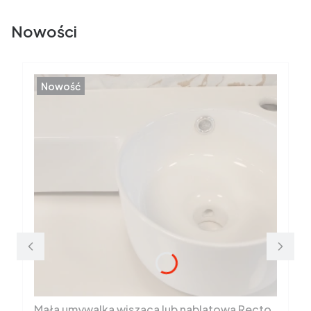
Nowości
Nowość
Mała umywalka wisząca lub nablatowa Recto