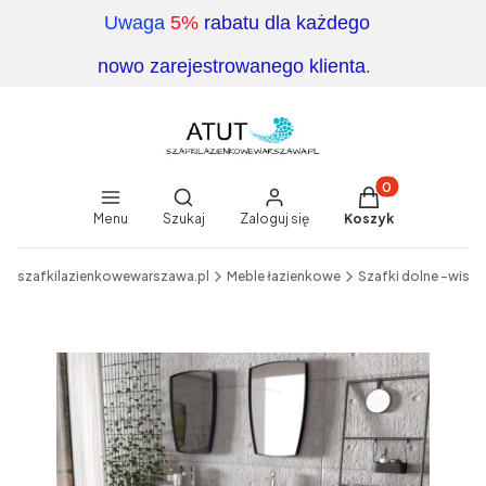
Uwaga
5%
rabatu dla każdego
.
nowo zarejestrowanego klienta
Produkty w koszy
Otwórz wyszukiwarkę
Menu
Szukaj
Zaloguj się
Koszyk
End of main navigation
szafkilazienkowewarszawa.pl
Meble łazienkowe
Szafki dolne -wisz
Etykiety