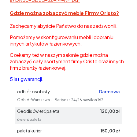
Gdzie można zobaczyć meble Firmy Oristo?
Zachęcamy abyście Państwo do nas zadzwonili.
Pomożemy w skonfigurowaniu mebli i dobraniu
innych artykułów łazienkowych.
Czekamy też w naszym salonie gdzie można
zobaczyć cały asortyment firmy Oristo oraz innych
firm z branży łazienkowej.
5 lat gwarancji.
odbiór osobisty
Darmowa
Odbiór Warszawa ul.Bartycka 24/26 pawilon 162
Geodis ćwierć paleta
120,00 zł
ćwierć paleta
paleta kurier
150,00 zł