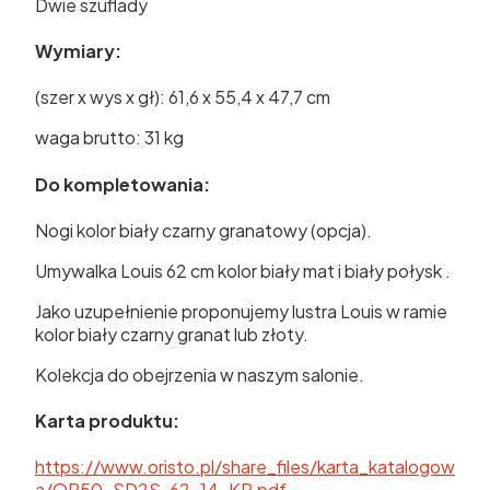
Dwie szuflady
Wymiary:
(szer x wys x gł): 61,6 x 55,4 x 47,7 cm
waga brutto: 31 kg
Do kompletowania:
Nogi kolor biały czarny granatowy (opcja).
Umywalka Louis 62 cm kolor biały mat i biały połysk .
Jako uzupełnienie proponujemy lustra Louis w ramie
kolor biały czarny granat lub złoty.
Kolekcja do obejrzenia w naszym salonie.
Karta produktu:
https://www.oristo.pl/share_files/karta_katalogow
a/OR50-SD2S-62-14-KP.pdf