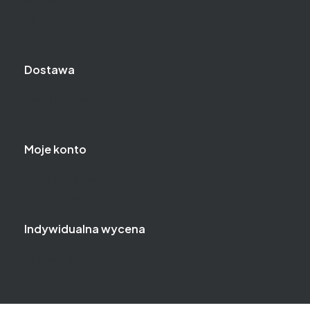
Kontakt
Blog
O Nas
Dostawa
Wysyłka towaru
Koszty dostawy
Moje konto
Twoje zamówienia
Przechowalnia
Indywidualna wycena
Indywidualna wycena