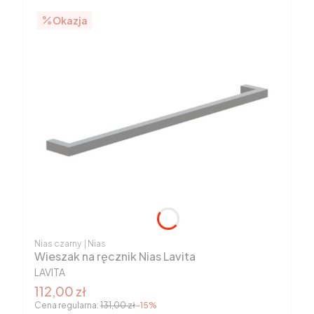
Okazja
Kod produktu
Kod producenta
Nias czarny
Nias
Wieszak na ręcznik Nias Lavita
PRODUCENT
LAVITA
Cena promocyjna brutto
112,00 zł
Cena regularna:
131,00 zł
-15%