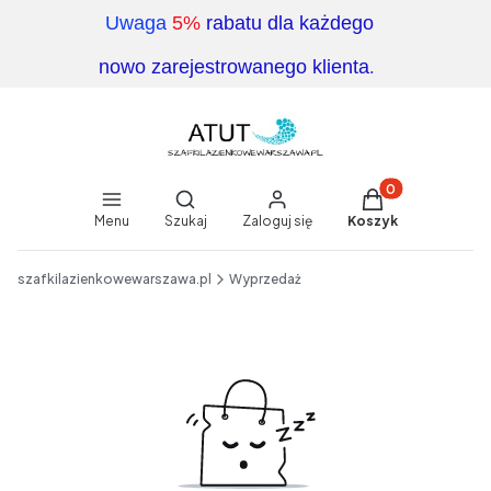
Uwaga
5%
rabatu dla każdego
.
nowo zarejestrowanego klienta
Produkty w koszy
Otwórz wyszukiwarkę
Menu
Szukaj
Zaloguj się
Koszyk
End of main navigation
szafkilazienkowewarszawa.pl
Wyprzedaż